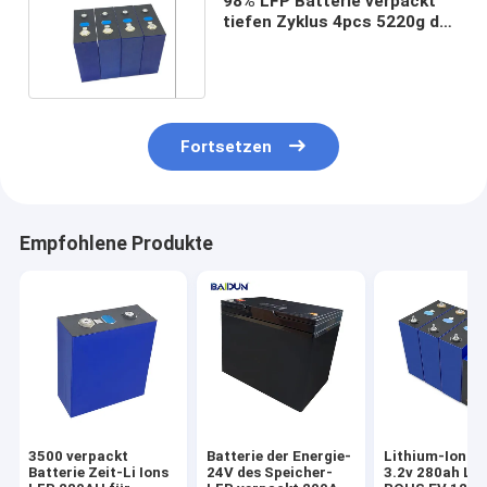
98% LFP Batterie verpackt
tiefen Zyklus 4pcs 5220g der
Batterie-Lifepo4
Fortsetzen
Empfohlene Produkte
3500 verpackt
Batterie der Energie-
Lithium-Ion Ba
Batterie Zeit-Li Ions
24V des Speicher-
3.2v 280ah Li