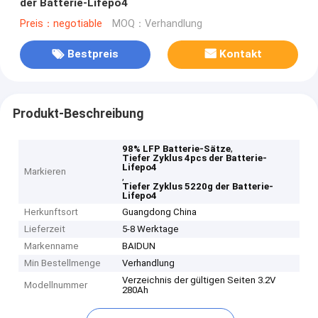
der Batterie-Lifepo4
Preis：negotiable
MOQ：Verhandlung
Bestpreis
Kontakt
Produkt-Beschreibung
,
98% LFP Batterie-Sätze
Tiefer Zyklus 4pcs der Batterie-
Lifepo4
Markieren
,
Tiefer Zyklus 5220g der Batterie-
Lifepo4
Herkunftsort
Guangdong China
Lieferzeit
5-8 Werktage
Markenname
BAIDUN
Min Bestellmenge
Verhandlung
Verzeichnis der gültigen Seiten 3.2V
Modellnummer
280Ah