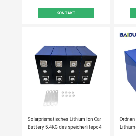
KONTAKT
Solarprismatisches Lithium Ion Car
Ordnen 
Battery 5.4KG des speicherlifepo4
Lithiu
phospha