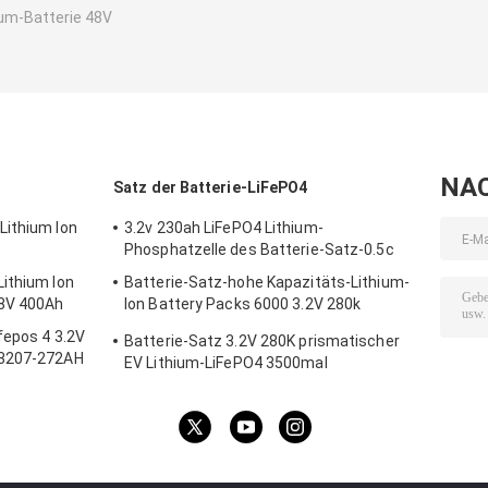
ium-Batterie 48V
NA
Satz der Batterie-LiFePO4
Lithium Ion
3.2v 230ah LiFePO4 Lithium-
Phosphatzelle des Batterie-Satz-0.5c
ithium Ion
Batterie-Satz-hohe Kapazitäts-Lithium-
.8V 400Ah
Ion Battery Packs 6000 3.2V 280k
LiFePO4 Zyklus
fepos 4 3.2V
Batterie-Satz 3.2V 280K prismatischer
73207-272AH
EV Lithium-LiFePO4 3500mal