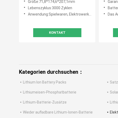
Größe:71,8*174,6*207,1mm
Garan
Lebenszyklus:3000 Zyklen
Batte
Anwendung:Spielwaren, Elektrowerkzeuge, Haushaltsgeräte, Unterhaltungselektronik, BOOTE, Golfmobile, UNTERSEEB
Das A
KONTAKT
Kategorien durchsuchen：
Lithium Ion Battery Packs
Satz
Lithiumeisen-Phosphatbatterie
Sola
Lithium-Batterie-Zusätze
Lith
Wieder aufladbare Lithium-Ionen-Batterie
Elek