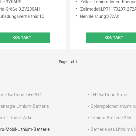
tie:3YEARS
Zellart:Lithium-Ionen-Energi
rie-Größe:3.2V230AH
Zellmodell:LP71173207-272
ufladungsverhältnis:1C
Nennleistung:272Ah
KONTAKT
KONTAKT
Page 1 of 1
 der Batterie-LiFePO4
LFP-Batterie-Sätze
renergie-Lithium-Batterie
Solarspeicherlithium-b
ium-Titanat-Akku
Lithium-Batterie 24V
tro-Mobil-Lithium-Batterie
Batterie des Lithiums l