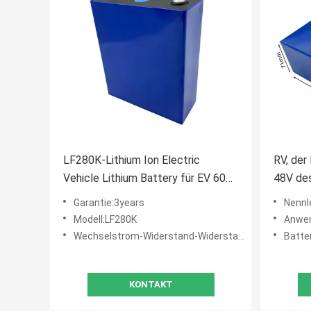
LF280K-Lithium Ion Electric
RV, der
Vehicle Lithium Battery für EV 6000
48V de
Cyccles
auflädt
Garantie:3years
Nennl
Modell:LF280K
Anwendung:Spi
Wechselstrom-Widerstand-Widerstand:≤0.25mΩ
Batter
KONTAKT