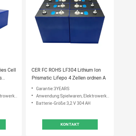
ies Cell
CER FC ROHS LF304 Lithium Ion
s
Prismatic Lifepo 4 Zellen ordnen A
Garantie:3YEARS
, Golfmobile, UNTERSEEB
Anwendung:Spielwaren, Elektrowerkzeuge, Haushaltsgeräte, Unterhaltungselektronik, BOOTE, Golfmobile, UNTERSEEB
Batterie-Größe:3,2 V 304 AH
KONTAKT