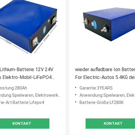
 Lithium-Batterie 12V 24V
wieder aufladbare Ion Batter
s Elektro-Mobil-LiFePO4
For Electric-Autos 5.4KG de
Lithium-1C
eistung:280Ah
Garantie:3YEARS
elwaren, Elektrowerkzeuge, Haushaltsgeräte, Unterhaltungselektronik
Anwendung:Spielwaren, Elektrowerkzeuge, Haushaltsgeräte, Unterhaltungselektronik, BOOTE
ie-Art:Batterie Lifepo4
Batterie-Größe:LF280K
KONTAKT
KONTAKT