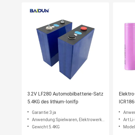
3.2V LF280 Automobilbatterie-Satz
Elektro
5.4KG des lithium-Ionlfp
ICR1865
2600m
Garantie:3 ja
Anwendung:Spielwar
Anwendung:Spielwaren, Elektrowerkzeuge, Haushaltsgeräte, Unterhaltungselektronik, BOOTE, Golfmobile, UNTERSEEB
Art:Li
Gewicht:5.4KG
Model