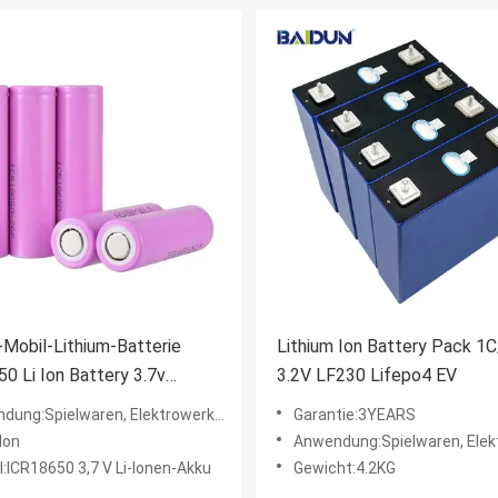
-Mobil-Lithium-Batterie
Lithium Ion Battery Pack 1
0 Li Ion Battery 3.7v
3.2V LF230 Lifepo4 EV
Ah
en, Elektrowerkzeuge, Haushaltsgeräte, Unterhaltungselektronik, BOOTE, Golfmobile, UNTERSEEB
Garantie:3YEARS
-Ion
Anwendung:Spielwaren, Elektrowerkzeuge, Haushaltsgeräte, Unterhaltungselektronik, BOOTE
l:ICR18650 3,7 V Li-Ionen-Akku
Gewicht:4.2KG