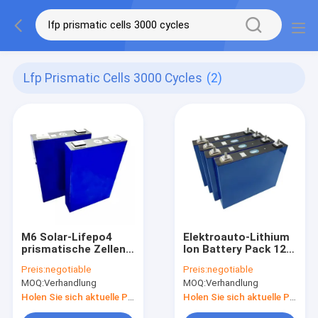
Lfp Prismatic Cells 3000 Cycles
(2)
M6 Solar-Lifepo4
Elektroauto-Lithium
prismatische Zellen
Ion Battery Pack 12V
der Batterie-LFP
24V 48V 125A
Preis:
negotiable
Preis:
negotiable
3000 Zyklen
Lifepo4
MOQ:
Verhandlung
MOQ:
Verhandlung
Holen Sie sich aktuelle Preis
Holen Sie sich aktuelle Preis