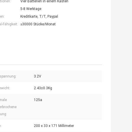
tionen:
Vier Batterien in einem Kasten
5-8 Werktage
en:
Kreditkarte, T/T, Paypal
-Fähigkeit:
≥30000 Stücke/Monat
spannung:
3.2V
ewicht:
2.43±0.3Kg
male
125a
erbrochene
dung:
:
200 x 33 x 171 Millimeter