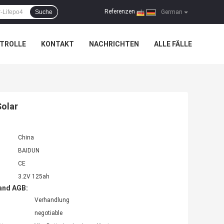
Referenzen
Suche
|
German
TROLLE
KONTAKT
NACHRICHTEN
ALLE FÄLLE
Solar
China
BAIDUN
CE
3.2V 125ah
and AGB:
Verhandlung
negotiable