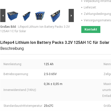
Verpackung Informa
Lieferzeit:
Zahlungsbedingung
Versorgungsmaterial
Großes Bild :
Lifepo4 Lithium Ion Battery Packs 3.2V
Kontakt
125AH 1C für Solar
Lifepo4 Lithium Ion Battery Packs 3.2V 125AH 1C für Solar
Beschreibung
Nennleistung:
125 Ah
Nenn
Betriebsspannung:
2.5-3.65V
Zellg
0,36 ± 0,05 m
Maxi
Innenwiderstand (1KHz):
ununt
Entla
Standardaustrittstemperatur:
25±2℃
Größe