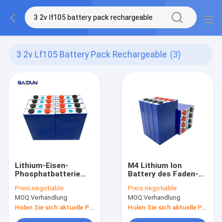
3 2v Lf105 Battery Pack Rechargeable
(3)
Lithium-Eisen-
M4 Lithium Ion
Phosphatbatterie
Battery des Faden-
3.2V LF105
Lifep04 3.2V LFP
Preis:
negotiable
Preis:
negotiable
verpacken wieder
3500 Zyklen
MOQ:
Verhandlung
MOQ:
Verhandlung
aufladbare 3500
Zyklen
Holen Sie sich aktuelle Preis
Holen Sie sich aktuelle Preis