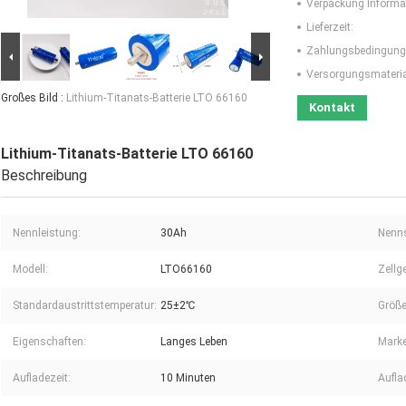
Verpackung Informa
Lieferzeit:
Zahlungsbedingung
Versorgungsmaterial
Großes Bild :
Lithium-Titanats-Batterie LTO 66160
Kontakt
Lithium-Titanats-Batterie LTO 66160
Beschreibung
Nennleistung:
30Ah
Nenn
Modell:
LTO66160
Zellg
Standardaustrittstemperatur:
25±2℃
Größe
Eigenschaften:
Langes Leben
Marke
Aufladezeit:
10 Minuten
Aufla