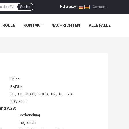
Referenzen
Suche
|
German
TROLLE
KONTAKT
NACHRICHTEN
ALLE FÄLLE
China
BAIDUN
CE、FC、MSDS、ROHS、UN、UL、BIS
2.3V 30ah
and AGB:
Verhandlung
negotiable