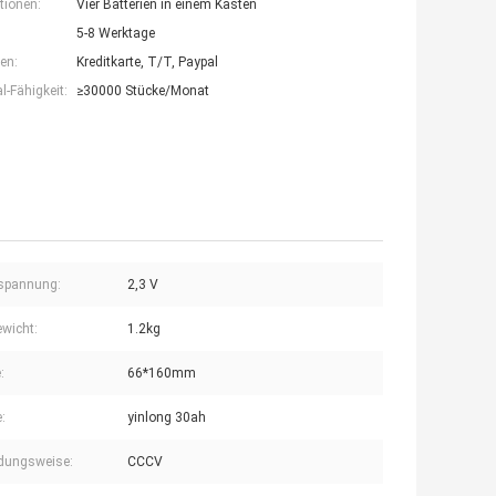
tionen:
Vier Batterien in einem Kasten
5-8 Werktage
en:
Kreditkarte, T/T, Paypal
-Fähigkeit:
≥30000 Stücke/Monat
spannung:
2,3 V
ewicht:
1.2kg
:
66*160mm
:
yinlong 30ah
dungsweise:
CCCV